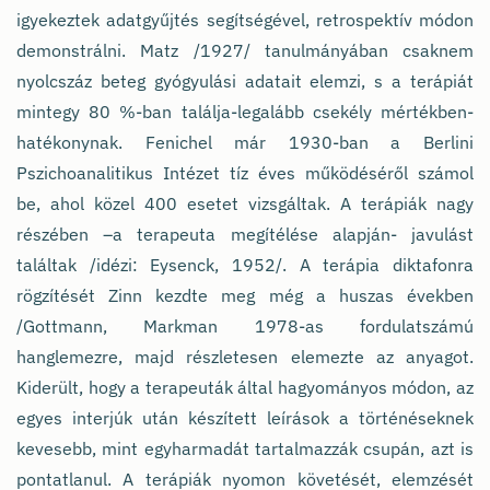
igyekeztek adatgyűjtés segítségével, retrospektív módon
demonstrálni. Matz /1927/ tanulmányában csaknem
nyolcszáz beteg gyógyulási adatait elemzi, s a terápiát
mintegy 80 %-ban találja-legalább csekély mértékben-
hatékonynak. Fenichel már 1930-ban a Berlini
Pszichoanalitikus Intézet tíz éves működéséről számol
be, ahol közel 400 esetet vizsgáltak. A terápiák nagy
részében –a terapeuta megítélése alapján- javulást
találtak /idézi: Eysenck, 1952/. A terápia diktafonra
rögzítését Zinn kezdte meg még a huszas években
/Gottmann, Markman 1978-as fordulatszámú
hanglemezre, majd részletesen elemezte az anyagot.
Kiderült, hogy a terapeuták által hagyományos módon, az
egyes interjúk után készített leírások a történéseknek
kevesebb, mint egyharmadát tartalmazzák csupán, azt is
pontatlanul. A terápiák nyomon követését, elemzését