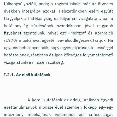
túlhangsúlyozták, pedig a rogersi iskola már az ötvenes
években integrálta azokat. Fejezetünkben ezért együtt
tárgyalják a hatékonyság és folyamat vizsgálatait, bár a
hatékonyság kérdésének szándékosan jóval nagyobb
figyelmet szentelünk, mivel ezt –Meltzoff és Kornreich
/1970/ munkájával egyetértve- elsődlegesnek tartjuk. Ha
ugyanis bebizonyosodik, hogy egyes eljárások teljességgel
hatástalanok, részletes és igen költséges folyamatelemző
vizsgálatunkra nincsen szükség.
I.2.1. Az első kutatások
A korai kutatások az addig uralkodó egyedi
esettanulmányok módszerével szemben főképp egy-egy
intézmény munkájának volumenét és hatásosságát