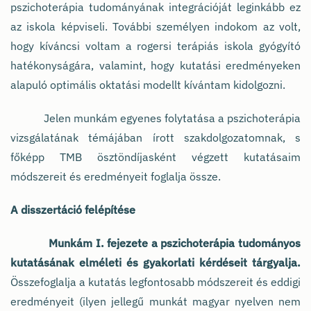
pszichoterápia tudományának integrációját leginkább ez
az iskola képviseli. További személyen indokom az volt,
hogy kíváncsi voltam a rogersi terápiás iskola gyógyító
hatékonyságára, valamint, hogy kutatási eredményeken
alapuló optimális oktatási modellt kívántam kidolgozni.
Jelen munkám egyenes folytatása a pszichoterápia
vizsgálatának témájában írott szakdolgozatomnak, s
főképp TMB ösztöndíjasként végzett kutatásaim
módszereit és eredményeit foglalja össze.
A disszertáció felépítése
Munkám I. fejezete a pszichoterápia tudományos
kutatásának elméleti és gyakorlati kérdéseit tárgyalja.
Összefoglalja a kutatás legfontosabb módszereit és eddigi
eredményeit (ilyen jellegű munkát magyar nyelven nem