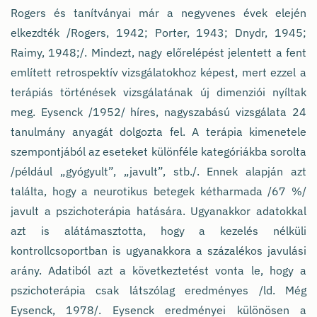
Rogers és tanítványai már a negyvenes évek elején
elkezdték /Rogers, 1942; Porter, 1943; Dnydr, 1945;
Raimy, 1948;/. Mindezt, nagy előrelépést jelentett a fent
említett retrospektív vizsgálatokhoz képest, mert ezzel a
terápiás történések vizsgálatának új dimenziói nyíltak
meg. Eysenck /1952/ híres, nagyszabású vizsgálata 24
tanulmány anyagát dolgozta fel. A terápia kimenetele
szempontjából az eseteket különféle kategóriákba sorolta
/például „gyógyult”, „javult”, stb./. Ennek alapján azt
találta, hogy a neurotikus betegek kétharmada /67 %/
javult a pszichoterápia hatására. Ugyanakkor adatokkal
azt is alátámasztotta, hogy a kezelés nélküli
kontrollcsoportban is ugyanakkora a százalékos javulási
arány. Adatiból azt a következtetést vonta le, hogy a
pszichoterápia csak látszólag eredményes /ld. Még
Eysenck, 1978/. Eysenck eredményei különösen a