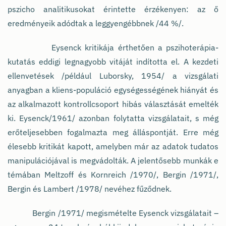
pszicho analitikusokat érintette érzékenyen: az ő
eredményeik adódtak a leggyengébbnek /44 %/.
Eysenck kritikája érthetően a pszihoterápia-
kutatás eddigi legnagyobb vitáját indította el. A kezdeti
ellenvetések /például Luborsky, 1954/ a vizsgálati
anyagban a kliens-populáció egységességének hiányát és
az alkalmazott kontrollcsoport hibás választását emelték
ki. Eysenck/1961/ azonban folytatta vizsgálatait, s még
erőteljesebben fogalmazta meg álláspontját. Erre még
élesebb kritikát kapott, amelyben már az adatok tudatos
manipulációjával is megvádolták. A jelentősebb munkák e
témában Meltzoff és Kornreich /1970/, Bergin /1971/,
Bergin és Lambert /1978/ nevéhez fűződnek.
Bergin /1971/ megismételte Eysenck vizsgálatait –