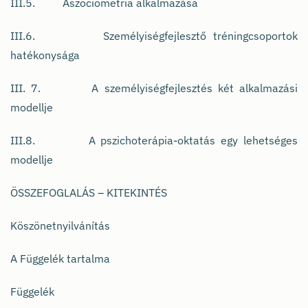
III.5. Aszociometria alkalmazása
III.6. Személyiségfejlesztő tréningcsoportok
hatékonysága
III. 7. A személyiségfejlesztés két alkalmazási
modellje
III.8. A pszichoterápia-oktatás egy lehetséges
modellje
ÖSSZEFOGLALÁS – KITEKINTÉS
Köszönetnyilvánítás
A Függelék tartalma
Függelék