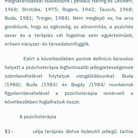
meghatározással találkozunk ( például Haring és Leickert,
1968; Strotzka, 1975; Rogers, 1942; Tausch, 1968;
Buda, 1981; Tringer, 1984). Nem meglepő ez, ha arra
gondolunk, hogy az egészség, az abnormitás, a pszichés
zavar és a terápiás cél fogalmai sem egyértelműek;
erősen irányzat- és társadalomfüggők.
Ezért a következőkben pontok definíció keresése
helyett a pszichoterápia legfontosabb jellegzetességeinek
számbavételével folytatjuk vizsgálódásunkat. Buda
/1980/, Buda /1983/ és Bagdy /1984/ munkáinak
figyelembevételével a pszichoterápia ismérveit a
következőkben foglalhatjuk össze:
A pszichoterápia
$1- célja terápiás illetve fejlesztő jellegű: tartós