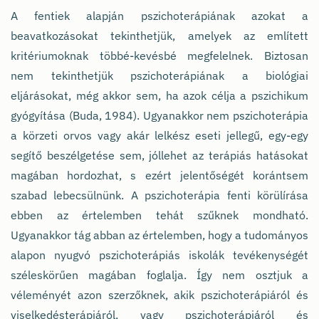
A fentiek alapján pszichoterápiának azokat a
beavatkozásokat tekinthetjük, amelyek az említett
kritériumoknak többé-kevésbé megfelelnek. Biztosan
nem tekinthetjük pszichoterápiának a biológiai
eljárásokat, még akkor sem, ha azok célja a pszichikum
gyógyítása (Buda, 1984). Ugyanakkor nem pszichoterápia
a körzeti orvos vagy akár lelkész eseti jellegű, egy-egy
segítő beszélgetése sem, jóllehet az terápiás hatásokat
magában hordozhat, s ezért jelentőségét korántsem
szabad lebecsülnünk. A pszichoterápia fenti körülírása
ebben az értelemben tehát szűknek mondható.
Ugyanakkor tág abban az értelemben, hogy a tudományos
alapon nyugvó pszichoterápiás iskolák tevékenységét
széleskörűen magában foglalja. Így nem osztjuk a
véleményét azon szerzőknek, akik pszichoterápiáról és
viselkedésterápiáról, vagy pszichoterápiáról és