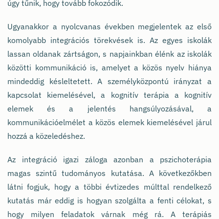
úgy tűnik, hogy tovább fokozódik.
Ugyanakkor a nyolcvanas években megjelentek az első
komolyabb integrációs törekvések is. Az egyes iskolák
lassan oldanak zártságon, s napjainkban élénk az iskolák
közötti kommunikáció is, amelyet a közös nyelv hiánya
mindeddig késleltetett. A személyközpontú irányzat a
kapcsolat kiemelésével, a kognitív terápia a kognitív
elemek és a jelentés hangsúlyozásával, a
kommunikációelmélet a közös elemek kiemelésével járul
hozzá a közeledéshez.
Az integráció igazi záloga azonban a pszichoterápia
magas szintű tudományos kutatása. A következőkben
látni fogjuk, hogy a többi évtizedes múlttal rendelkező
kutatás már eddig is hogyan szolgálta a fenti célokat, s
hogy milyen feladatok várnak még rá. A terápiás