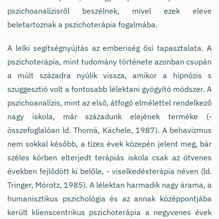
pszichoanalízisről beszélnek, mivel ezek eleve
beletartoznak a pszichoterápia fogalmába.
A lelki segítségnyújtás az emberiség ősi tapasztalata. A
pszichoterápia, mint tudomány története azonban csupán
a múlt századra nyúlik vissza, amikor a hipnózis s
szuggesztió volt a fontosabb lélektani gyógyító módszer. A
pszichoanalízis, mint az első, átfogó elmélettel rendelkező
nagy iskola, már századunk elejének terméke (-
összefoglalóan ld. Thomä, Kächele, 1987). A behavizmus
nem sokkal később, a tízes évek közepén jelent meg, bár
széles körben elterjedt terápiás iskola csak az ötvenes
években fejlődött ki belőle, - viselkedésterápia néven (ld.
Tringer, Mórotz, 1985). A lélektan harmadik nagy árama, a
humanisztikus pszichológia és az annak középpontjába
került klienscentrikus pszichoterápia a negyvenes évek