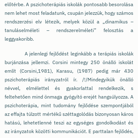
előtérbe. A pszichoterápiás iskolák pontosabb besorolása
nem lehet most feladatunk, csupán jelezzük, hogy számos
rendszerzési elv létezik, melyek közül a „dinamikus –
tanuláselméleti – rendszerelméleti” felosztás a
leggyakoribb.
A jelenlegi fejlődést leginkább a terápiás iskolák
burjánzása jellemzi. Corsini mintegy 250 önálló iskolát
említ (Corsini,1981), Karasu, (1987) pedig már 430
pszichoterápiás irányzatról ír. /!/Mindegyikük önálló
névvel, elmélettel és gyakorlattal rendelkezik, s
feltehetően mind önmaga gyógyító erejét hangsúlyozza. A
pszichoterápia, mint tudomány fejlődése szempontjából
az effajta túlzott mértékű széttagolódás bizonyosan káros
hatású, lehetetlenné teszi az egységes gondolkodást és
az irányzatok közötti kommunikációt. E parttalan fejlődés,