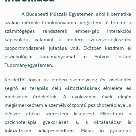
A Budapesti Műszaki Egyetemen, ahol kibernetika
szakon mérnöki tanulmányaimat végeztem, fő témám a
számítógépes rendszerek ember-gép interakciós
kapcsolata, valamint a modern szervezetfejlesztési
csoportmódszerek jutatása volt. Eközben kezdtem el
pszichológiai tanulmányaimat az Eötvös Lóránd
Tudományegyetemen.
Kezdettől fogva az emberi személyiség és viselkedés
segítő és terápiás célú változtatásának elmélete és
módszerei érdekeltek. A nyolcvanas évek elején
megismerkedtem a személyközpontú pszichoterápiával, s
először abban szereztem kiképzést Elkezdtem a
pszichoterápia gyakorlását is, s oktatásában is
fokozatosan bekapcsolódtam. Másik fő gyakorlati