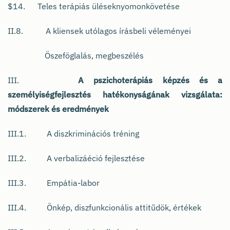
$14. Teles terápiás üléseknyomonkövetése
II.8. A kliensek utólagos írásbeli véleményei
Öszeföglalás, megbeszélés
III.
A pszichoterápiás képzés és a
személyiségfejlesztés hatékonyságának vizsgálata:
módszerek és eredmények
III.1. A diszkriminációs tréning
III.2. A verbalizáéció fejlesztése
III.3. Empátia-labor
III.4. Önkép, diszfunkcionális attitűdök, értékek