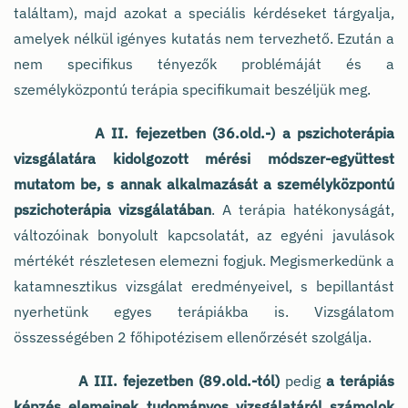
találtam), majd azokat a speciális kérdéseket tárgyalja,
amelyek nélkül igényes kutatás nem tervezhető. Ezután a
nem specifikus tényezők problémáját és a
személyközpontú terápia specifikumait beszéljük meg.
A II. fejezetben (36.old.-) a pszichoterápia
vizsgálatára kidolgozott mérési módszer-együttest
mutatom be, s annak alkalmazását a személyközpontú
pszichoterápia vizsgálatában
. A terápia hatékonyságát,
változóinak bonyolult kapcsolatát, az egyéni javulások
mértékét részletesen elemezni fogjuk. Megismerkedünk a
katamnesztikus vizsgálat eredményeivel, s bepillantást
nyerhetünk egyes terápiákba is. Vizsgálatom
összességében 2 főhipotézisem ellenőrzését szolgálja.
A III. fejezetben (89.old.-tól)
pedig
a terápiás
képzés elemeinek tudományos vizsgálatáról számolok