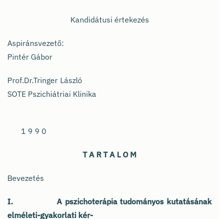
Kandidátusi értekezés
Aspiránsvezető
Pintér Gábor
Prof.Dr.Tringer László
SOTE Pszichiátriai Klinika
1 9 9 0
T A R T A L O M
Bevezetés
I. A pszichoterápia tudományos kutatásának
elméleti-gyakorlati kér-