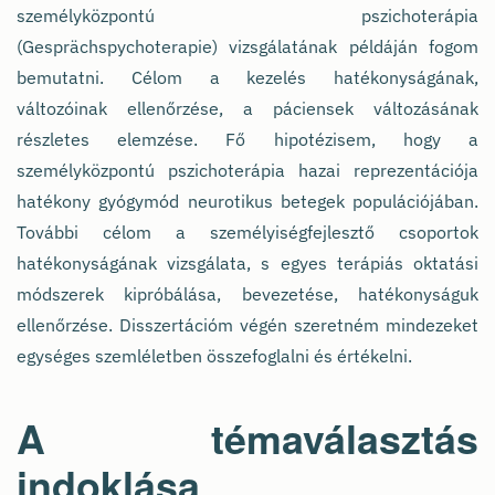
személyközpontú pszichoterápia
(Gesprächspychoterapie) vizsgálatának példáján fogom
bemutatni. Célom a kezelés hatékonyságának,
változóinak ellenőrzése, a páciensek változásának
részletes elemzése. Fő hipotézisem, hogy a
személyközpontú pszichoterápia hazai reprezentációja
hatékony gyógymód neurotikus betegek populációjában.
További célom a személyiségfejlesztő csoportok
hatékonyságának vizsgálata, s egyes terápiás oktatási
módszerek kipróbálása, bevezetése, hatékonyságuk
ellenőrzése. Disszertációm végén szeretném mindezeket
egységes szemléletben összefoglalni és értékelni.
A témaválasztás
indoklása