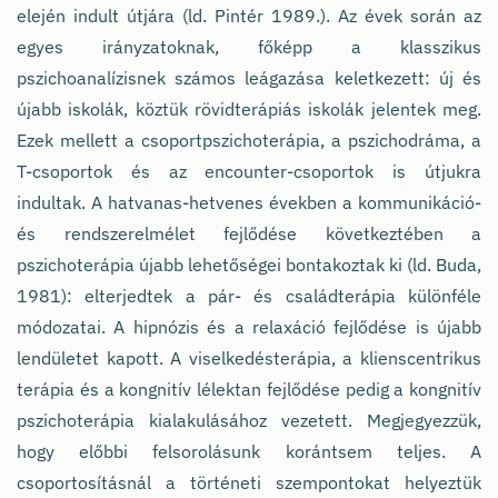
elején indult útjára (ld. Pintér 1989.). Az évek során az
egyes irányzatoknak, főképp a klasszikus
pszichoanalízisnek számos leágazása keletkezett: új és
újabb iskolák, köztük rövidterápiás iskolák jelentek meg.
Ezek mellett a csoportpszichoterápia, a pszichodráma, a
T-csoportok és az encounter-csoportok is útjukra
indultak. A hatvanas-hetvenes években a kommunikáció-
és rendszerelmélet fejlődése következtében a
pszichoterápia újabb lehetőségei bontakoztak ki (ld. Buda,
1981): elterjedtek a pár- és családterápia különféle
módozatai. A hipnózis és a relaxáció fejlődése is újabb
lendületet kapott. A viselkedésterápia, a klienscentrikus
terápia és a kongnitív lélektan fejlődése pedig a kongnitív
pszichoterápia kialakulásához vezetett. Megjegyezzük,
hogy előbbi felsorolásunk korántsem teljes. A
csoportosításnál a történeti szempontokat helyeztük