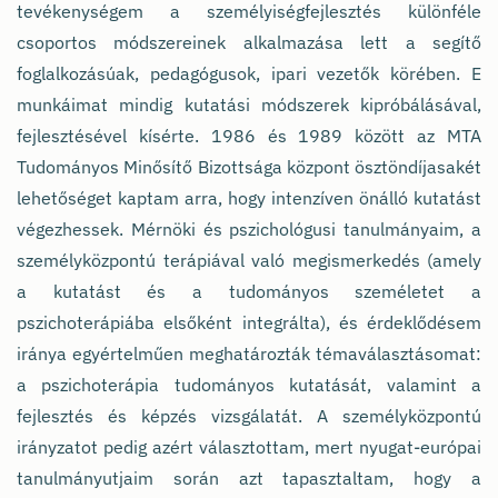
tevékenységem a személyiségfejlesztés különféle
csoportos módszereinek alkalmazása lett a segítő
foglalkozásúak, pedagógusok, ipari vezetők körében. E
munkáimat mindig kutatási módszerek kipróbálásával,
fejlesztésével kísérte. 1986 és 1989 között az MTA
Tudományos Minősítő Bizottsága központ ösztöndíjasakét
lehetőséget kaptam arra, hogy intenzíven önálló kutatást
végezhessek. Mérnöki és pszichológusi tanulmányaim, a
személyközpontú terápiával való megismerkedés (amely
a kutatást és a tudományos személetet a
pszichoterápiába elsőként integrálta), és érdeklődésem
iránya egyértelműen meghatározták témaválasztásomat:
a pszichoterápia tudományos kutatását, valamint a
fejlesztés és képzés vizsgálatát. A személyközpontú
irányzatot pedig azért választottam, mert nyugat-európai
tanulmányutjaim során azt tapasztaltam, hogy a