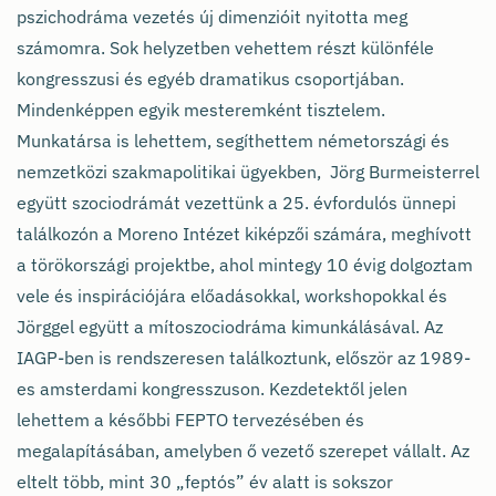
pszichodráma vezetés új dimenzióit nyitotta meg
számomra. Sok helyzetben vehettem részt különféle
kongresszusi és egyéb dramatikus csoportjában.
Mindenképpen egyik mesteremként tisztelem.
Munkatársa is lehettem, segíthettem németországi és
nemzetközi szakmapolitikai ügyekben, Jörg Burmeisterrel
együtt szociodrámát vezettünk a 25. évfordulós ünnepi
találkozón a Moreno Intézet kiképzői számára, meghívott
a törökországi projektbe, ahol mintegy 10 évig dolgoztam
vele és inspirációjára előadásokkal, workshopokkal és
Jörggel együtt a mítoszociodráma kimunkálásával. Az
IAGP-ben is rendszeresen találkoztunk, először az 1989-
es amsterdami kongresszuson. Kezdetektől jelen
lehettem a későbbi FEPTO tervezésében és
megalapításában, amelyben ő vezető szerepet vállalt. Az
eltelt több, mint 30 „feptós” év alatt is sokszor