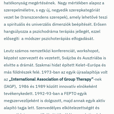
hatékonyság megértésének. Nagy mértékben alapoz a
szerepelméletre, s egy új, negyedik szerepkategóriát
vezet be (transzcendens szerepek), amely lehetővé teszi
a spirituális és univerzális dimenziók beépítését. Erősen
hangsúlyozza a pszichodráma terápiás jellegét, ezzel
elősegíti a módszer pszichoterápiás elfogadását.
Leutz számos nemzetközi konferenciát, workshopot,
képzést szervezett és vezetett, Svájcba és Ausztriába is
elvitte a drámát. Szakmai hidat épített Kelet–Európa és
más földrészek felé. 1973-ban az egyik újraalapítója volt
az
„International Association of Group Therapy”
-nek
(IAGP), 1986 és 1989 között innovatív elnökeként
tevékenykedett. 1992-93-ban a FEPTO egyik
megszervezőjeként is dolgozott, majd annak egyik aktív
alapító tagja lett. Szenvedélyes elkötelezettségét és