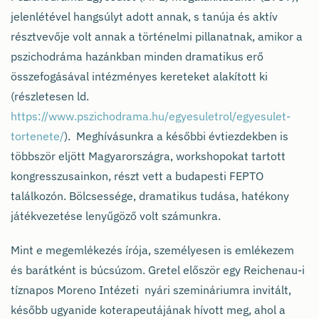
jelenlétével hangsúlyt adott annak, s tanúja és aktív
résztvevője volt annak a történelmi pillanatnak, amikor a
pszichodráma hazánkban minden dramatikus erő
összefogásával intézményes kereteket alakított ki
(részletesen ld.
https://www.pszichodrama.hu/egyesuletrol/egyesulet-
tortenete/
). Meghívásunkra a későbbi évtiezdekben is
többször eljött Magyarországra, workshopokat tartott
kongresszusainkon, részt vett a budapesti FEPTO
találkozón. Bölcsessége, dramatikus tudása, hatékony
játékvezetése lenyűgöző volt számunkra.
Mint e megemlékezés írója, személyesen is emlékezem
és barátként is búcsúzom. Gretel először egy Reichenau-i
tíznapos Moreno Intézeti nyári szemináriumra invitált,
később ugyanide koterapeutájának hívott meg, ahol a