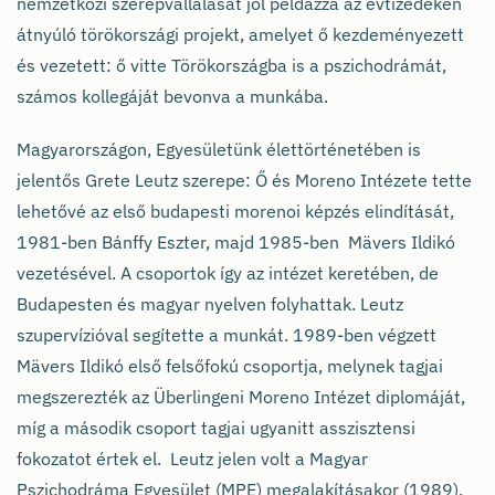
nemzetközi szerepvállalását jól példázza az évtizedeken
átnyúló törökországi projekt, amelyet ő kezdeményezett
és vezetett: ő vitte Törökországba is a pszichodrámát,
számos kollegáját bevonva a munkába.
Magyarországon, Egyesületünk élettörténetében is
jelentős Grete Leutz szerepe: Ő és Moreno Intézete tette
lehetővé az első budapesti morenoi képzés elindítását,
1981-ben Bánffy Eszter, majd 1985-ben Mävers Ildikó
vezetésével. A csoportok így az intézet keretében, de
Budapesten és magyar nyelven folyhattak. Leutz
szupervízióval segítette a munkát. 1989-ben végzett
Mävers Ildikó első felsőfokú csoportja, melynek tagjai
megszerezték az Überlingeni Moreno Intézet diplomáját,
míg a második csoport tagjai ugyanitt asszisztensi
fokozatot értek el. Leutz jelen volt a Magyar
Pszichodráma Egyesület (MPE) megalakításakor (1989),