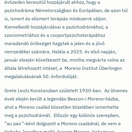
évtizeden keresztül hozzájárult ahhoz, hogy a
pszichodráma Németországban és Európában, de azon túl
is, ismert és elismert terápiás módszerré váljon.
Kiemelkedő hozzájárulásai a pszichodrámához, a
szociometriához és a csoportpszichoterápiához
maradandó örökséget hagytak a jelen és a jövő
nemzedékei számára. Halála a 2025. év első napján,
január elsején következett be, mintha megvárta volna az
általa létrehozott intézet, a Moreno Institut Überlingen
megalakulásának 50. évfordulóját.
Grete Leutz Konstanzban született 1930-ban. Az ötvenes
évek elején került a legendás Beacon-i Moreno-házba,
ahol a Moreno család közvetlen közelében ismerhette
meg a pszichodrámát. Először egy különös szerepben,
“au pair”-ként dolgozott a Moreno családnál, de nem a
kisbaba Jonathan mellé, hanem Moreno kiskamasz