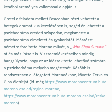
későbbi személyes vallomásai alapján is.
Gretel e feladata mellett Beaconban részt vehetett a
betegek dramatikus kezelésében is, segéd én lehetett a
pszichodráma eredeti színpadán, megismerte a
pszichodráma elméletét és gyakorlatát. Másrészt
németre fordította Moreno művét, a „
Who Shall Survive”
-
ot és más írásait is. Visszaemlékezéseiben mindig
hangsúlyozta, hogy ez az időszak tette lehetővé számára
a pszichodráma mélyebb megértését. Később is
rendszeresen ellátogatott Morenoékhoz, követte Zerka és
Gina életútját (ld. még
https://www.morenocentrum.hu/a-
moreno-csalad/regina-moreno
,
https://www.morenocentrum.hu/a-moreno-csalad/zerka-
moreno
).