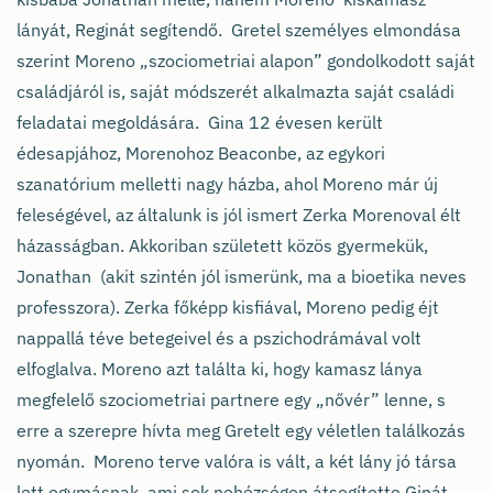
lányát, Reginát segítendő. Gretel személyes elmondása
szerint Moreno „szociometriai alapon” gondolkodott saját
családjáról is, saját módszerét alkalmazta saját családi
feladatai megoldására. Gina 12 évesen került
édesapjához, Morenohoz Beaconbe, az egykori
szanatórium melletti nagy házba, ahol Moreno már új
feleségével, az általunk is jól ismert Zerka Morenoval élt
házasságban. Akkoriban született közös gyermekük,
Jonathan (akit szintén jól ismerünk, ma a bioetika neves
professzora). Zerka főképp kisfiával, Moreno pedig éjt
nappallá téve betegeivel és a pszichodrámával volt
elfoglalva. Moreno azt találta ki, hogy kamasz lánya
megfelelő szociometriai partnere egy „nővér” lenne, s
erre a szerepre hívta meg Gretelt egy véletlen találkozás
nyomán. Moreno terve valóra is vált, a két lány jó társa
lett egymásnak, ami sok nehézségen átsegítette Ginát,