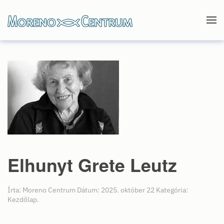
Skip to main content
Elhunyt Grete Leutz
Írta: Moreno Centrum Dátum:
2025. október 22
Kategória:
Kezdőlap
.