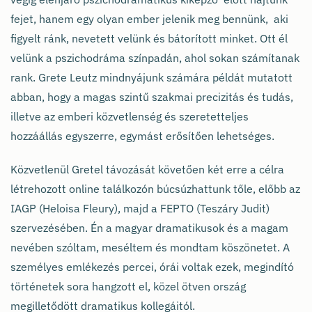
fejet, hanem egy olyan ember jelenik meg bennünk, aki
figyelt ránk, nevetett velünk és bátorított minket. Ott él
velünk a pszichodráma színpadán, ahol sokan számítanak
rank. Grete Leutz mindnyájunk számára példát mutatott
abban, hogy a magas szintű szakmai precizitás és tudás,
illetve az emberi közvetlenség és szeretetteljes
hozzáállás egyszerre, egymást erősítően lehetséges.
Közvetlenül Gretel távozását követően két erre a célra
létrehozott online találkozón búcsúzhattunk tőle, előbb az
IAGP (Heloisa Fleury), majd a FEPTO (Teszáry Judit)
szervezésében. Én a magyar dramatikusok és a magam
nevében szóltam, meséltem és mondtam köszönetet. A
személyes emlékezés percei, órái voltak ezek, megindító
történetek sora hangzott el, közel ötven ország
megilletődött dramatikus kollegáitól.