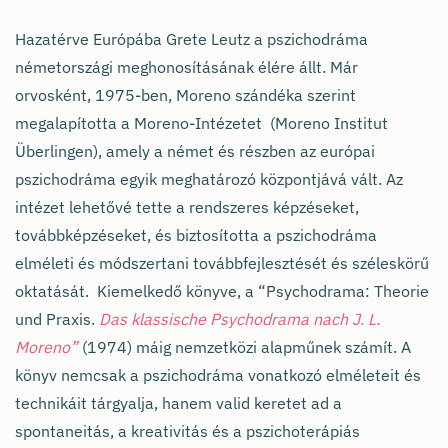
Hazatérve Európába Grete Leutz a pszichodráma
németországi meghonosításának élére állt. Már
orvosként, 1975-ben, Moreno szándéka szerint
megalapította a Moreno-Intézetet (Moreno Institut
Überlingen), amely a német és részben az európai
pszichodráma egyik meghatározó központjává vált. Az
intézet lehetővé tette a rendszeres képzéseket,
továbbképzéseket, és biztosította a pszichodráma
elméleti és módszertani továbbfejlesztését és széleskörű
oktatását. Kiemelkedő könyve, a “Psychodrama: Theorie
und Praxis.
Das klassische Psychodrama nach J. L.
Moreno”
(1974) máig nemzetközi alapműnek számít. A
könyv nemcsak a pszichodráma vonatkozó elméleteit és
technikáit tárgyalja, hanem valid keretet ad a
spontaneitás, a kreativitás és a pszichoterápiás