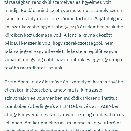
társaságban rendkívül személyes és figyelmes volt
mindig. Például mind az öt gyermekemet személy szerint
ismerte és folyamatosan számon tartotta. Saját dolgaira
sokszor kevésbé figyelt, ahogy ez jó értelemben szűkebb
köreiben köztudomású volt. A fenti alkalmak között
például kétszer is volt, hogy szórakozottságból, nem
találva jegyét vagy útlevelét, lekéste a repülőt vagy a
vonatot, de így legalább hazamentünk és egy-egy nappal
tovább maradhatott nálunk...
Grete Anna Leutz életműve és személyes hatása tovább
él egykori intézetében, amely ma is kimagasló
színvonalon és volumenben működik (Moreno Institut
Edenkoben/Überlingen), a FEPTO-ban, és az IAGP-ben,
ahogy könyveiben és tanítványai sokasága tudásában és
lelkében. Amikor emlékezünk rá, nemcsak egy úttörő és
végig élenjáró pszichodramatikus kiképző előtt hajtunk