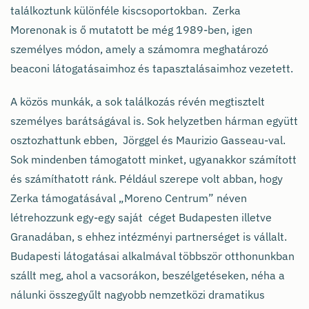
találkoztunk különféle kiscsoportokban. Zerka
Morenonak is ő mutatott be még 1989-ben, igen
személyes módon, amely a számomra meghatározó
beaconi látogatásaimhoz és tapasztalásaimhoz vezetett.
A közös munkák, a sok találkozás révén megtisztelt
személyes barátságával is. Sok helyzetben hárman együtt
osztozhattunk ebben, Jörggel és Maurizio Gasseau-val.
Sok mindenben támogatott minket, ugyanakkor számított
és számíthatott ránk. Például szerepe volt abban, hogy
Zerka támogatásával „Moreno Centrum” néven
létrehozzunk egy-egy saját céget Budapesten illetve
Granadában, s ehhez intézményi partnerséget is vállalt.
Budapesti látogatásai alkalmával többször otthonunkban
szállt meg, ahol a vacsorákon, beszélgetéseken, néha a
nálunki összegyűlt nagyobb nemzetközi dramatikus