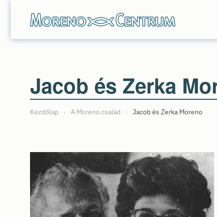
Skip to main content
Jacob és Zerka Mo
Kezdőlap
A Moreno család
Jacob és Zerka Moreno