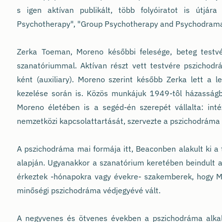
s igen aktívan publikált, több folyóiratot is útjára
Psychotherapy", "Group Psychotherapy and Psychodrama
Zerka Toeman, Moreno későbbi felesége, beteg testv
szanatóriummal. Aktívan részt vett testvére pszichodr
ként (auxiliary). Moreno szerint később Zerka lett a 
kezelése során is. Közös munkájuk 1949-tôl házasságba
Moreno életében is a segéd-én szerepét vállalta: intézt
nemzetközi kapcsolattartását, szervezte a pszichodráma 
A pszichodráma mai formája itt, Beaconben alakult ki a 
alapján. Ugyanakkor a szanatórium keretében beindult a p
érkeztek -hónapokra vagy évekre- szakemberek, hogy M
minőségi pszichodráma védjegyévé vált.
A negyvenes és ötvenes években a pszichodráma alkalm