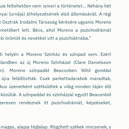
része feltehetően nem ismeri a történetet... Néhány hét
yai (urnája) áthelyezésének első állomásánál. A régi
.. Az Osztrák Irodalmi Társaság kérésére ugyanis Moreno
emetőkert lett. Bécs, ahol Moreno a pszichodrámát
aki örömöt és nevetést vitt a pszichiátriába."
i helyén a Moreno Színház és színpad sem. Ezért
hlandben az új Moreno Színházat (Clare Danielsson
en). Moreno színpadát Beaconben féltő gonddal
n újra felállították. Csak parkettadarabok maradtak,
kus üzenetként szétküldtek a világ minden táján élő
özülük. A színpaddal és színházzal együtt Beaconból
zeresen rendeznek itt pszichodrámát, képzéseket,
magas, alapja téglalap. Rögzített székek nincsenek, s