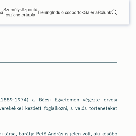
Személyközpontú
ma
Tréning
Induló csoportok
Galéria
Rólunk
pszichoterárpia
(1889-1974) a Bécsi Egyetemen végezte orvosi
erekekkel kezdett foglalkozni, s valós történeteket
társa, barátja Pető András is jelen volt, aki később