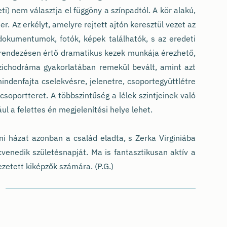
i) nem választja el függöny a színpadtól. A kör alakú,
r. Az erkélyt, amelyre rejtett ajtón keresztül vezet az
 dokumentumok, fotók, képek találhatók, s az eredeti
erendezésen értő dramatikus kezek munkája érezhető,
zichodráma gyakorlatában remekül bevált, amint azt
ndenfajta cselekvésre, jelenetre, csoportegyüttlétre
a csoportteret. A többszintűség a lélek szintjeinek való
ul a felettes én megjelenítési helye lehet.
i házat azonban a család eladta, s Zerka Virginiába
ncvenedik születésnapját. Ma is fantasztikusan aktív a
zetett kiképzők számára. (P.G.)