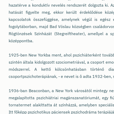
hazatérve a konduktív nevelés rendszerét dolgozta ki. A
hatását figyelte meg, ekkor került érdeklődése köz
kapcsolatok összefüggése, amelynek végül is egész 
fogolytáborban, majd Bad Vöslau községben családorvo
Rögtönzések Színházát (Stegreiftheater), amellyel a sp
középpontba.
1925-ben New Yorkba ment, ahol pszichiáterként továbbf
szintén általa kidolgozott szociometriával, a csoport e
módszerrel. A kettő kölcsönhatásban történő diag
csoportpszichoterápiának, - e nevet is ô adta 1932-ben, 
1936-ban Beaconban, a New York városától mintegy ne
megalapította pszichiátriai magánszanatóriumát, egy fiú
tornatermet alakíttatta át színházzá, amelyben speciáli
Itt főképp pszichotikus páciensek pszichodráma terápiájá