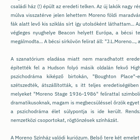
családi ház (!) épült az eredeti telken. Az új lakók nagy 
múlva visszatérve jelen lehettem Moreno földi maradván
fák alatt levő kis sziklás sírt így utolsóként láthattam.
végleges nyughelye Beacon helyett Európa, a bécsi t
megálmodta... A bécsi sírkövön felirat áll: "J.L.Moreno..., 
A szanatórium eladása miatt nem maradhatott eredet
építették fel a Hudson folyó másik oldalán fekvő Hig
pszichodráma kiképző birtokán, "Boughton Place"-
szétszedték, átszállították, s itt teljes eredetiségébe
melyeket "Moreno Stage 1936-1986" felirattal szimboli
dramatikusoknak, magam is megbecsüléssel őrzök egyet k
a pszichodráma élet súlypontja is ide került. Rends
nemzetközi csoportokat, rögtönzések színházát.
A Moreno Színház valódi kuriózum. Belső tere két emelet 