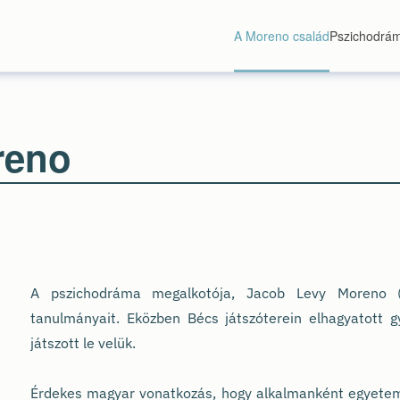
A Moreno család
Pszichodrá
reno
A pszichodráma megalkotója, Jacob Levy Moreno 
tanulmányait. Eközben Bécs játszóterein elhagyatott gy
játszott le velük.
Érdekes magyar vonatkozás, hogy alkalmanként egyetemi 