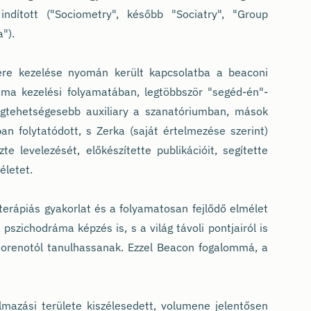
 indított ("Sociometry", később "Sociatry", "Group
").
ére kezelése nyomán került kapcsolatba a beaconi
áma kezelési folyamatában, legtöbbször "segéd-én"-
legtehetségesebb auxiliary a szanatóriumban, mások
n folytatódott, s Zerka (saját értelmezése szerint)
e levelezését, előkészítette publikációit, segítette
életet.
terápiás gyakorlat és a folyamatosan fejlődő elmélet
szichodráma képzés is, s a világ távoli pontjairól is
orenotól tanulhassanak. Ezzel Beacon fogalommá, a
azási területe kiszélesedett, volumene jelentősen