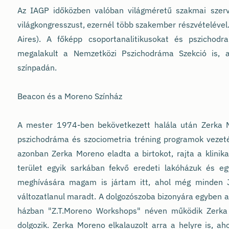
Az IAGP időközben valóban világméretű szakmai szer
világkongresszust, ezernél több szakember részvételév
Aires). A főképp csoportanalitikusokat és pszichod
megalakult a Nemzetközi Pszichodráma Szekció is, 
színpadán.
Beacon és a Moreno Színház
A mester 1974-ben bekövetkezett halála után Zerka M
pszichodráma és szociometria tréning programok vezet
azonban Zerka Moreno eladta a birtokot, rajta a klinik
terület egyik sarkában fekvő eredeti lakóházuk és 
meghívására magam is jártam itt, ahol még minden J
változatlanul maradt. A dolgozószoba bizonyára egyben 
házban "Z.T.Moreno Workshops" néven működik Zerka s
dolgozik. Zerka Moreno elkalauzolt arra a helyre is, ah