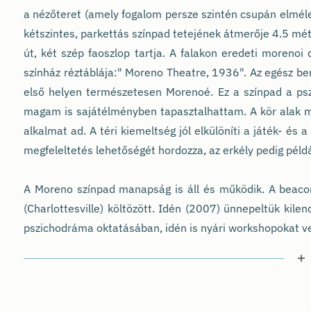
a nézőteret (amely fogalom persze szintén csupán elmélet
kétszintes, parkettás színpad tetejének átmerője 4.5 méte
út, két szép faoszlop tartja. A falakon eredeti morenoi
színház réztáblája:" Moreno Theatre, 1936". Az egész b
első helyen természetesen Morenoé. Ez a színpad a ps
magam is sajátélményben tapasztalhattam. A kör alak mi
alkalmat ad. A téri kiemeltség jól elkülöníti a játék- és 
megfeleltetés lehetőségét hordozza, az erkély pedig példá
A Moreno színpad manapság is áll és működik. A beacon
(Charlottesville) költözött. Idén (2007) ünnepeltük kile
pszichodráma oktatásában, idén is nyári workshopokat ve