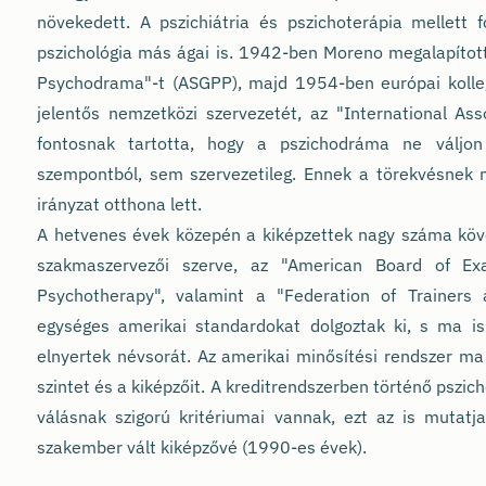
növekedett. A pszichiátria és pszichoterápia mellett f
pszichológia más ágai is. 1942-ben Moreno megalapítot
Psychodrama"-t (ASGPP), majd 1954-ben európai kolleg
jelentős nemzetközi szervezetét, az "International As
fontosnak tartotta, hogy a pszichodráma ne váljon
szempontból, sem szervezetileg. Ennek a törekvésnek 
irányzat otthona lett.
A hetvenes évek közepén a kiképzettek nagy száma köv
szakmaszervezői szerve, az "American Board of Ex
Psychotherapy", valamint a "Federation of Trainers
egységes amerikai standardokat dolgoztak ki, s ma is 
elnyertek névsorát. Az amerikai minősítési rendszer ma 
szintet és a kiképzőit. A kreditrendszerben történő psz
válásnak szigorú kritériumai vannak, ezt az is mutat
szakember vált kiképzővé (1990-es évek).