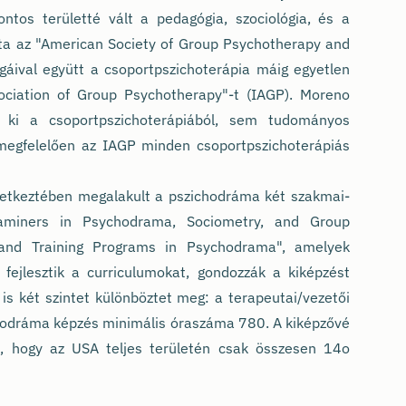
ontos területté vált a pedagógia, szociológia, és a
ta az "American Society of Group Psychotherapy and
áival együtt a csoportpszichoterápia máig egyetlen
sociation of Group Psychotherapy"-t (IAGP). Moreno
 ki a csoportpszichoterápiából, sem tudományos
megfelelően az IAGP minden csoportpszichoterápiás
etkeztében megalakult a pszichodráma két szakmai-
aminers in Psychodrama, Sociometry, and Group
 and Training Programs in Psychodrama", amelyek
fejlesztik a curriculumokat, gondozzák a kiképzést
is két szintet különböztet meg: a terapeutai/vezetői
ichodráma képzés minimális óraszáma 780. A kiképzővé
ja, hogy az USA teljes területén csak összesen 14o