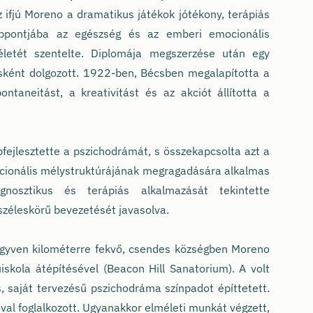
z ifjú Moreno a dramatikus játékok jótékony, terápiás
éppontjába az egészség és az emberi emocionális
életét szentelte. Diplomája megszerzése után egy
sként dolgozott. 1922-ben, Bécsben megalapította a
ontaneitást, a kreativitást és az akciót állította a
ejlesztette a pszichodrámát, s összekapcsolta azt a
mocionális mélystruktúrájának megragadására alkalmas
nosztikus és terápiás alkalmazását tekintette
széleskörű bevezetését javasolva.
gyven kilométerre fekvő, csendes községben Moreno
iskola átépítésével (Beacon Hill Sanatorium). A volt
s, saját tervezésű pszichodráma színpadot építtetett.
val foglalkozott. Ugyanakkor elméleti munkát végzett,