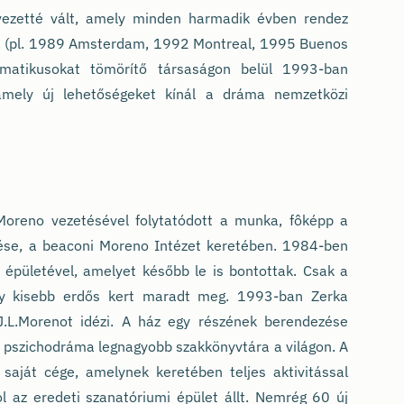
vezetté vált, amely minden harmadik évben rendez
el. (pl. 1989 Amsterdam, 1992 Montreal, 1995 Buenos
ramatikusokat tömörítő társaságon belül 1993-ban
amely új lehetőségeket kínál a dráma nemzetközi
oreno vezetésével folytatódott a munka, fôképp a
ése, a beaconi Moreno Intézet keretében. 1984-ben
a épületével, amelyet később le is bontottak. Csak a
egy kisebb erdős kert maradt meg. 1993-ban Zerka
.L.Morenot idézi. A ház egy részének berendezése
a pszichodráma legnagyobb szakkönyvtára a világon. A
aját cége, amelynek keretében teljes aktivitással
ol az eredeti szanatóriumi épület állt. Nemrég 60 új