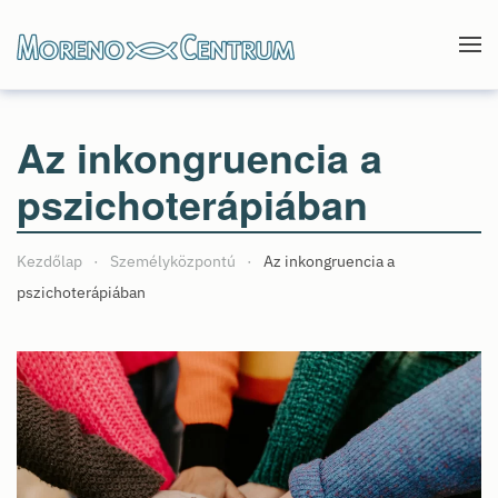
Skip to main content
Az inkongruencia a
pszichoterápiában
Kezdőlap
Személyközpontú
Az inkongruencia a
pszichoterápiában