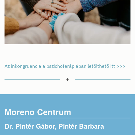
Az inkongruencia a pszichoterápiában letölthető itt >>>
Moreno Centrum
Dr. Pintér Gábor, Pintér Barbara