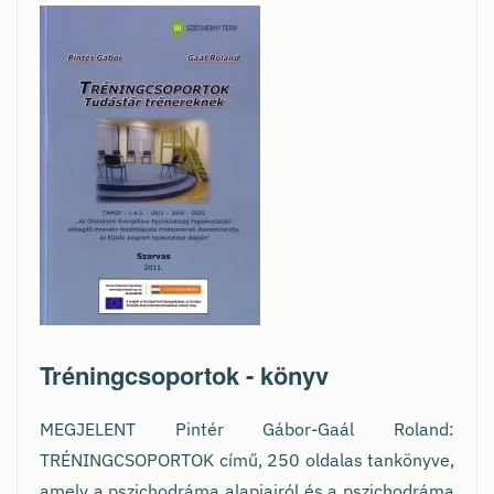
Tréningcsoportok - könyv
MEGJELENT Pintér Gábor-Gaál Roland:
TRÉNINGCSOPORTOK című, 250 oldalas tankönyve,
amely a pszichodráma alapjairól és a pszichodráma