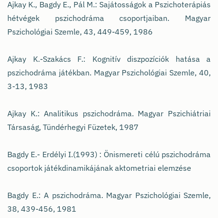
Ajkay K., Bagdy E., Pál M.: Sajátosságok a Pszichoterápiás
hétvégek pszichodráma csoportjaiban. Magyar
Pszichológiai Szemle, 43, 449-459, 1986
Ajkay K.-Szakács F.: Kognitív diszpozíciók hatása a
pszichodráma játékban. Magyar Pszichológiai Szemle, 40,
3-13, 1983
Ajkay K.: Analitikus pszichodráma. Magyar Pszichiátriai
Társaság, Tündérhegyi Füzetek, 1987
Bagdy E.- Erdélyi I.(1993) : Önismereti célú pszichodráma
csoportok játékdinamikájának aktometriai elemzése
Bagdy E.: A pszichodráma. Magyar Pszichológiai Szemle,
38, 439-456, 1981