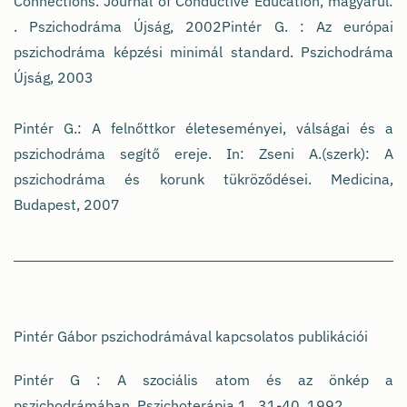
Connections. Journal of Conductive Education, magyarul:
. Pszichodráma Újság, 2002Pintér G. : Az európai
pszichodráma képzési minimál standard. Pszichodráma
Újság, 2003
Pintér G.: A felnőttkor életeseményei, válságai és a
pszichodráma segítő ereje. In: Zseni A.(szerk): A
pszichodráma és korunk tükröződései. Medicina,
Budapest, 2007
Pintér Gábor pszichodrámával kapcsolatos publikációi
Pintér G : A szociális atom és az önkép a
pszichodrámában. Pszichoterápia 1., 31-40.,1992