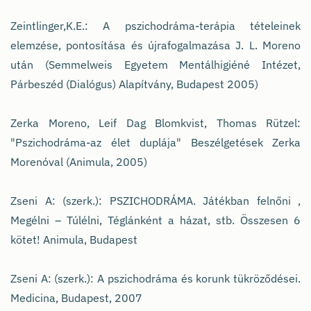
Zeintlinger,K.E.: A pszichodráma-terápia tételeinek
elemzése, pontosítása és újrafogalmazása J. L. Moreno
után (Semmelweis Egyetem Mentálhigiéné Intézet,
Párbeszéd (Dialógus) Alapítvány, Budapest 2005)
Zerka Moreno, Leif Dag Blomkvist, Thomas Rützel:
"Pszichodráma-az élet duplája" Beszélgetések Zerka
Morenóval (Animula, 2005)
Zseni A: (szerk.): PSZICHODRÁMA. Játékban felnőni ,
Megélni – Túlélni, Téglánként a házat, stb. Összesen 6
kötet! Animula, Budapest
Zseni A: (szerk.): A pszichodráma és korunk tükröződései.
Medicina, Budapest, 2007