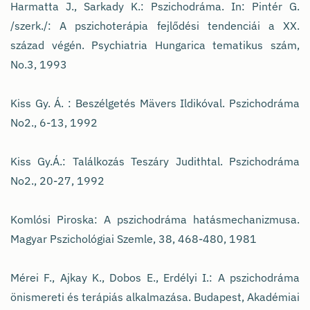
Harmatta J., Sarkady K.: Pszichodráma. In: Pintér G.
/szerk./: A pszichoterápia fejlődési tendenciái a XX.
század végén. Psychiatria Hungarica tematikus szám,
No.3, 1993
Kiss Gy. Á. : Beszélgetés Mävers Ildikóval. Pszichodráma
No2., 6-13, 1992
Kiss Gy.Á.: Találkozás Teszáry Judithtal. Pszichodráma
No2., 20-27, 1992
Komlósi Piroska: A pszichodráma hatásmechanizmusa.
Magyar Pszichológiai Szemle, 38, 468-480, 1981
Mérei F., Ajkay K., Dobos E., Erdélyi I.: A pszichodráma
önismereti és terápiás alkalmazása. Budapest, Akadémiai