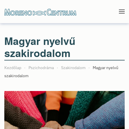
Skip to main content
Magyar nyelvű
szakirodalom
Kezdőlap
Pszichodráma
Szakirodalom
Magyar nyelvű
szakirodalom