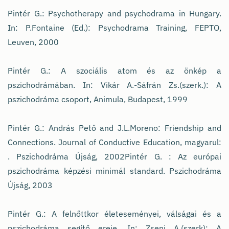
Pintér G.: Psychotherapy and psychodrama in Hungary.
In: P.Fontaine (Ed.): Psychodrama Training, FEPTO,
Leuven, 2000
Pintér G.: A szociális atom és az önkép a
pszichodrámában. In: Vikár A.-Sáfrán Zs.(szerk.): A
pszichodráma csoport, Animula, Budapest, 1999
Pintér G.: András Pető and J.L.Moreno: Friendship and
Connections. Journal of Conductive Education, magyarul:
. Pszichodráma Újság, 2002Pintér G. : Az európai
pszichodráma képzési minimál standard. Pszichodráma
Újság, 2003
Pintér G.: A felnőttkor életeseményei, válságai és a
pszichodráma segítő ereje. In: Zseni A.(szerk): A